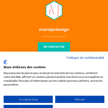
mariejodesign
ME CONTACTER
Politique de confidentialité
Nous utilisons des cookies
Nous pouvons les placer pour analyser les données de nos visiteurs, améliorer
notre site Web, afficher un contenu personnalisé et vous faire vivre une expérience
Politique de confidentialité
inoubliable. Pour plus d'informations sur les cookies que nous utilisons, ouvrez les
paramètres.
© Tous droits réservés 2025 | Marie-Josée Beaulieu /
mariejodesign
Accepter tout
Refuser